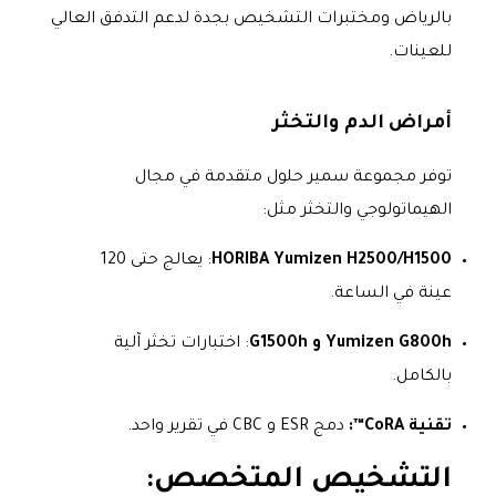
بالرياض ومختبرات التشخيص بجدة لدعم التدفق العالي
للعينات.
أمراض الدم والتخثر
توفر مجموعة سمير حلول متقدمة في مجال
الهيماتولوجي والتخثر مثل:
HORIBA Yumizen H2500/H1500
: يعالج حتى 120
عينة في الساعة.
Yumizen G800h و G1500h
: اختبارات تخثر آلية
بالكامل.
تقنية CoRA™:
دمج ESR و CBC في تقرير واحد.
التشخيص المتخصص: